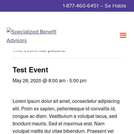
Skip
Skip
1-877-460-6451
– Se Habla
to
to
main
footer
content
« All Events
Specialized
Meeting
This event has passed.
Benefit
Your
Advisors
Insurance
Test Event
Needs
May 28, 2020 @ 8:00 am
-
5:00 pm
with
Guidance,
Lorem ipsum dolor sit amet, consectetur adipiscing
Integrity,
elit. Proin ex sapien, pellentesque id convallis id,
and
congue ac diam. Vestibulum a volutpat lacus, sed
Service.
tincidunt mauris. Sed et maximus erat. Nam
volutpat mattis dui vitae bibendum. Praesent vel